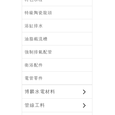
特級陶瓷龍頭
浴缸排水
油脂截流槽
強制排氣配管
衛浴配件
電管零件
博麟水電材料
管線工料