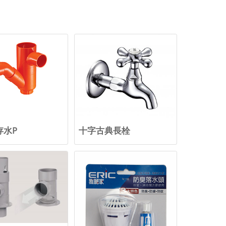
存水P
十字古典長栓