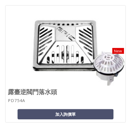
New
露臺逆閥門落水頭
PD754A
加入詢價單