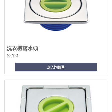
洗衣機落水頭
PK515
加入詢價單