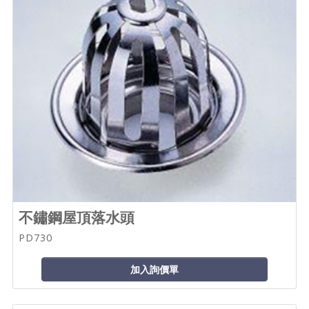
不鏽鋼屋頂落水頭
PD730
加入詢價單