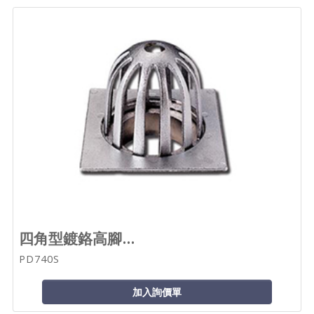
四角型鍍鉻高腳...
PD740S
加入詢價單