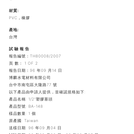
材質:
PVC，橡膠
產地:
台灣
試 驗 報 告
報告編號：TH80008/2007
頁 數： 1 OF 2
報告日期：96 年09 月14 日
博麟水電材料有限公司
台中市南屯區大隆路77 號
以下產品由申請人提供，並確認規格如下:
產品名稱: 1/2”塑膠塞頭
產品型號: BA-148
樣品數量: 1 個
原產國: Taiwan
送樣日期: 96 年09 月04 日