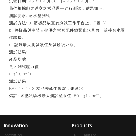
試驗日期: 96 年09 月06 日~ 96 年09 月07 日
我們根據顧客送交之樣品逐一進行測試，結果如下:
測試要求: 耐水壓測試
測試方法: a. 將樣品放置於測試工作平台上。(“圖 B”)
b. 將樣品與申請人提供之彎形配件鎖緊止水且另一端接合水壓
試驗機。
c. 記錄最大測試讀值及試驗後外觀。
測試結果:
產品型號
最大測試壓力值
(kgf-cm^2)
測試結果
BA-148 49.3 樣品未產生破壞，未滲水
備註: 水壓試驗機最大測試極限值: 50 kgf-cm^2。
Innovation
Products
Innovation
ERIC Sanitary