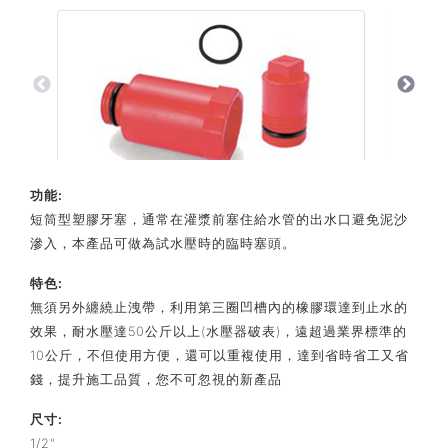
功能:
短筒型塑膠牙塞，通常在灌漿前塞住給水管的出水口避免泥沙
滲入，本產品可做為試水壓時的臨時塞頭。
特色:
無須另外纏繞止洩帶，利用第三圈凹槽內的橡膠環達到止水的
效果，耐水壓達50公斤以上(水壓器破表)，遠超過業界標準的
10公斤，不但使用方便，還可以重複使用，達到省時省工又省
錢，提升施工品質，您不可忽視的新產品
尺寸:
1/2"