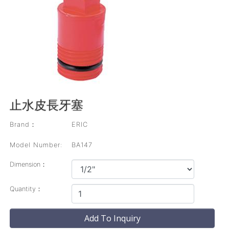
止水皮長牙塞
Brand：
ERIC
Model Number:
BA147
Dimension：
Quantity：
Add To Inquiry